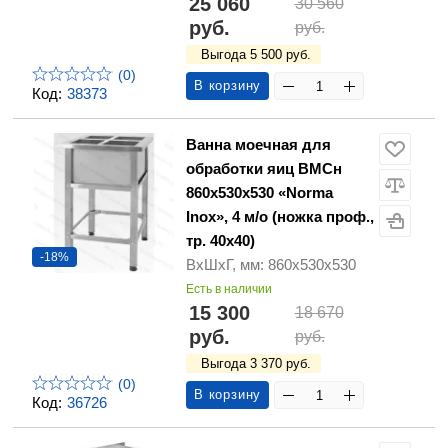
25 060
30 560
руб.
руб.
Выгода 5 500 руб.
(0)
В корзину
Код:
38373
Ванна моечная для
обработки яиц ВМСн
860х530х530 «Norma
Inox», 4 м/о (ножка проф.,
тр. 40х40)
-18%
ВхШхГ, мм: 860х530х530
Есть в наличии
15 300
18 670
руб.
руб.
Выгода 3 370 руб.
(0)
В корзину
Код:
36726