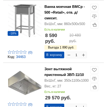
Ванна моечная ВМСр -
500 «Retail», отв. д/
смесит.
ВхШхГ, мм: 860х500х500
Есть в наличии
-18%
8 590
10 480
руб.
руб.
Выгода 1 890 руб.
(0)
В корзину
Код:
34463
Зонт вытяжной
пристенный ЗВП-11/10
ВхШхГ, мм: 350х1100х1000
Вес, кг: 27
Есть в наличии
29 570 руб.
(0)
В корзину