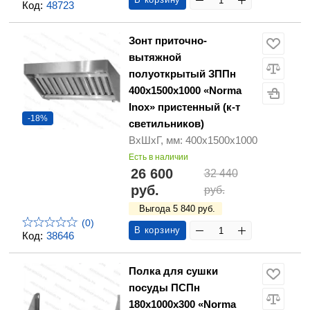
Код:
48723
Зонт приточно-
вытяжной
полуоткрытый ЗППн
400х1500х1000 «Norma
Inox» пристенный (к-т
-18%
светильников)
ВхШхГ, мм: 400х1500х1000
Есть в наличии
26 600
32 440
руб.
руб.
Выгода 5 840 руб.
(0)
В корзину
Код:
38646
Полка для сушки
посуды ПСПн
180х1000х300 «Norma