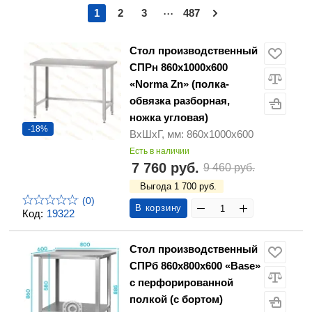
...
1
2
3
487
Стол производственный
СПРн 860х1000х600
«Norma Zn» (полка-
обвязка разборная,
ножка угловая)
-18%
ВхШхГ, мм: 860х1000х600
Есть в наличии
7 760 руб.
9 460 руб.
Выгода 1 700 руб.
(0)
В корзину
Код:
19322
Стол производственный
СПРб 860х800х600 «Base»
с перфорированной
полкой (с бортом)