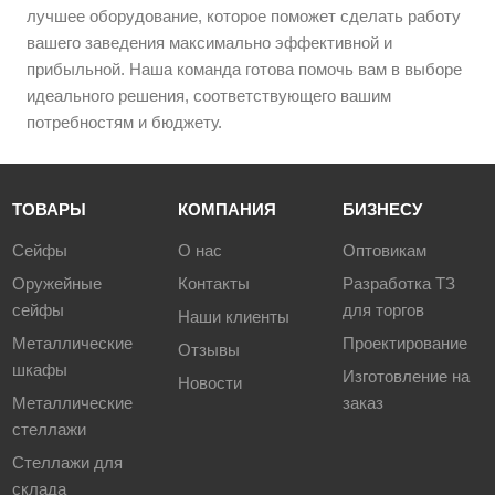
лучшее оборудование, которое поможет сделать работу
вашего заведения максимально эффективной и
прибыльной. Наша команда готова помочь вам в выборе
идеального решения, соответствующего вашим
потребностям и бюджету.
ТОВАРЫ
КОМПАНИЯ
БИЗНЕСУ
Сейфы
О нас
Оптовикам
Оружейные
Контакты
Разработка ТЗ
сейфы
для торгов
Наши клиенты
Металлические
Проектирование
Отзывы
шкафы
Изготовление на
Новости
Металлические
заказ
стеллажи
Стеллажи для
склада