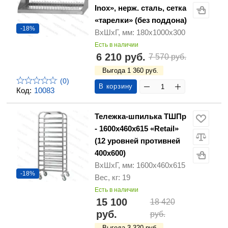
Inox», нерж. сталь, сетка
«тарелки» (без поддона)
-18%
ВхШхГ, мм: 180х1000х300
Есть в наличии
6 210 руб.
7 570 руб.
Выгода 1 360 руб.
(0)
В корзину
Код:
10083
Тележка-шпилька ТШПр
- 1600х460х615 «Retail»
(12 уровней противней
400х600)
ВхШхГ, мм: 1600х460х615
-18%
Вес, кг: 19
Есть в наличии
15 100
18 420
руб.
руб.
Выгода 3 320 руб.