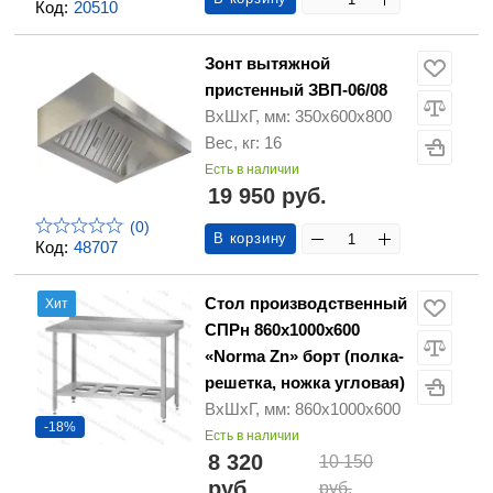
Код:
20510
Зонт вытяжной
пристенный ЗВП-06/08
ВхШхГ, мм: 350х600х800
Вес, кг: 16
Есть в наличии
19 950 руб.
(0)
В корзину
Код:
48707
Стол производственный
Хит
СПРн 860х1000х600
«Norma Zn» борт (полка-
решетка, ножка угловая)
ВхШхГ, мм: 860х1000х600
-18%
Есть в наличии
8 320
10 150
руб.
руб.