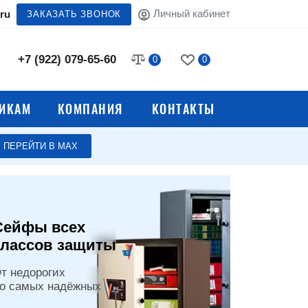
Личный кабинет
ru
ЗАКАЗАТЬ ЗВОНОК
‪+7 (922) 079-65-60‬
0
0
ИКАМ
КОМПАНИЯ
КОНТАКТЫ
ПЕРЕЙТИ В МАХ
Сейфы всех
классов защиты
т недорогих
о самых надёжных