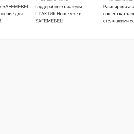
в SAFEMEBEL
Гардеробные системы
Расширили ас
анение для
ПРАКТИК Home уже в
нашего катало
!
SAFEMEBEL!
стеллажами се