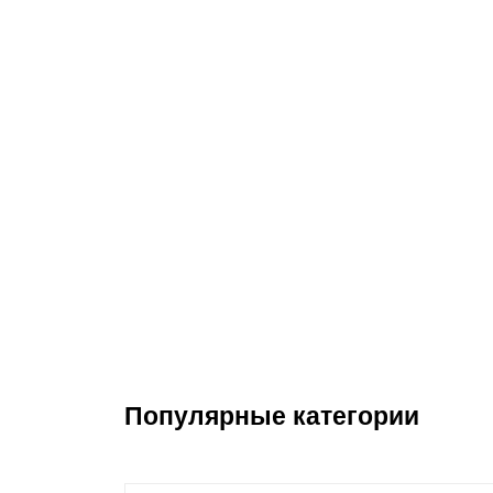
Производственная мебель
Медицинская мебель
Оборудование для общепита
Лабораторная мебель
Почтовые ящики
Опломбирование и опечатывание
Системы хранения
Популярные категории
Банковское оборудование