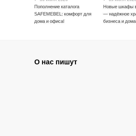
оборудование
20
Пополнение каталога
Новые шкафы 
Медицинские кресла
67
SAFEMEBEL: комфорт для
— надёжное хр
Аксессуары для медицинской
дома и офиса!
бизнеса и дома
мебели и оборудования
12
О нас пишут