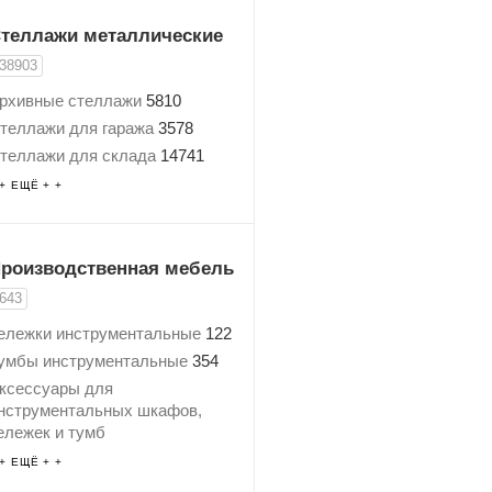
теллажи металлические
38903
рхивные стеллажи
5810
теллажи для гаража
3578
теллажи для склада
14741
теллажи для колес
127
 + ЕЩЁ + +
теллажи с пластиковыми
щиками
761
теллажи для хранения воды
роизводственная мебель
1
643
гловые стеллажи
88
ележки инструментальные
122
олочные стеллажи
2169
умбы инструментальные
354
теллажи для кухни
1995
ксессуары для
едицинские стеллажи
54
нструментальных шкафов,
теллажи для дома
4658
ележек и тумб
борные стеллажи
2525
олки для инструментов
2
 + ЕЩЁ + +
теллажи из нержавеющей
ромышленные стулья
3